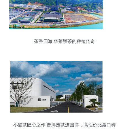
茶香四海 华莱黑茶的种植传奇
小罐茶匠心之作 普洱熟茶进国博，高性价比赢口碑