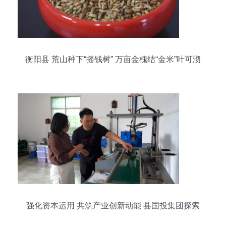
衡阳县 荒山种下“摇钱树” 万亩金槐结“金米”叶可沏
茶
强化资本运用 共筑产业创新动能 县国投集团探索
国有资本激活乡村振兴的新路径——以茶种植为例