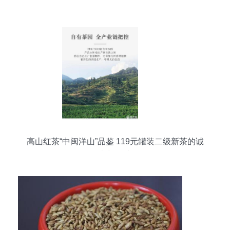
高山红茶“中闽洋山”品鉴 119元罐装二级新茶的诚
意与回味