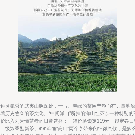
在钟灵毓秀的武夷山脉深处，一片片翠绿的茶园宁静而有力量地
养着历史悠久的茶文化。“中闽洋山”所推的洋山红茶以一种特别的
性价比入列为懂茶者的日常选择：一罐价格锁定119元，锁定春日
二级浓香型新茶。\n\n谁懂“高山”两个字带来的细微气候，是多