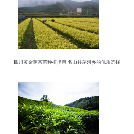
四川黄金芽茶苗种植指南 名山县茅河乡的优质选择