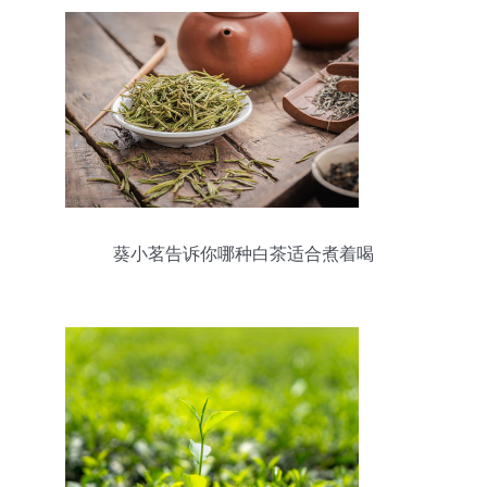
葵小茗告诉你哪种白茶适合煮着喝