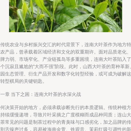
在传统农业与乡村振兴交汇的时代背景下，连南大叶茶作为地方
色农产品，曾承载着区域经济和文化的双重期许。面对品质老化
品牌力弱、市场窄化、产业链孤岛等多重困境，连南大叶茶陷入
一个沉寂且尴尬的“大而不强”阶段。此时，山西大叶茶的育种革新
茶园生态管理、衍生产品开发和数字化转型经验，或可成为破解
一转型棋局的关键钥匙。
第一章 当下之困：连南大叶茶的水深火战
任何决策开始的地方，必须承载诊断先行的本质逻辑。传统种植
式持续缓慢递增，导致片叶采摘之广度模糊而成品种同质；连山
叶茶常见的问题是制茶过程中的青臭味与口感劣化，加之品牌的
播割舌噪声过多，容易被海南金萱、铁观音、茉莉红吸引调性的