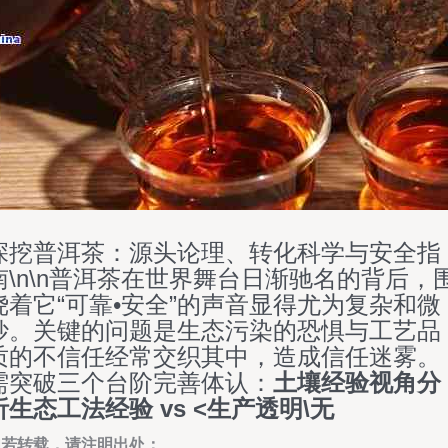
深挖普洱茶：源头论理、转化科学与安全指
南\n\n普洱茶在世界舞台日渐驰名的背后，
绕着它“可靠•安全”的声音显得尤为复杂和微
妙。关键的问题是生态污染的恐惧与工艺品
质的不信任经常交织其中，造成信任迷雾。
需突破三个台阶完善体认：
土壤经验视角
分
析生态工法经验 vs <生产透明\无
如若转载，请注明出处：