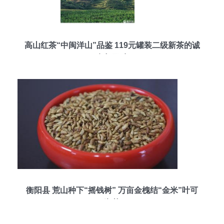
高山红茶“中闽洋山”品鉴 119元罐装二级新茶的诚
意与回味
衡阳县 荒山种下“摇钱树” 万亩金槐结“金米”叶可
沏茶