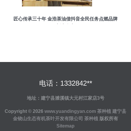
匠心传承三十年 金浩茶油借抖音全民任务点燃品牌
新生命力
电话：1332842**
地址：建宁县濉溪镇大元村江家店3号
Copyright © 2026
www.yuandingyan.com
茶种植
建宁县
金铙山生态有机茶叶开发有限公司
茶种植
版权所有
Sitemap