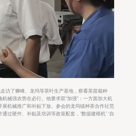
地走访了狮峰、龙坞等茶叶生产基地，察看茶苗栽种
机械强农势在必行。他要求双“加强”：一方面加大机
开展机械推广和补贴下放。参会的龙坞镇种茶合作社范
过硬件、补贴及培训等政策配套，‘数据建模机’ ‘自