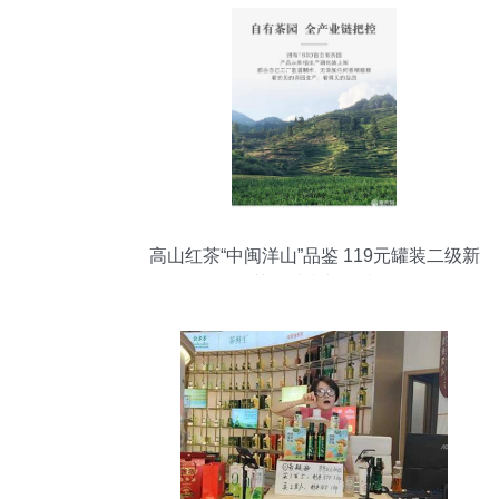
高山红茶“中闽洋山”品鉴 119元罐装二级新
茶的诚意与回味