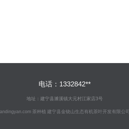
电话：1332842**
地址：建宁县濉溪镇大元村江家店3号
andingyan.com
茶种植
建宁县金铙山生态有机茶叶开发有限公