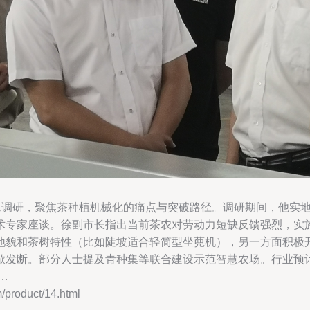
专题调研，聚焦茶种植机械化的痛点与突破路径。调研期间，他实
术专家座谈。徐副市长指出当前茶农对劳动力短缺反馈强烈，实施
地貌和茶树特性（比如陡坡适合轻简型坐蔸机），另一方面积极
歇发断。部分人士提及青种集等联合建设示范智慧农场。行业预计通
…
oduct/14.html