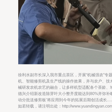
徐利水副市长深入我市重点茶区，开展“机械强农”
机、智能修剪机及生产线的操作效果，并与农户、技
械研发农机农艺的融合，让多样机型适配各个茶龄、
德兴介绍新改造除芽叶大小整齐度能达到80%并弥补
动分批送修剪板’将应用到今年的拓展后期创活成长…
如若转载，请注明出处：http://www.yuandingyan.com/pr