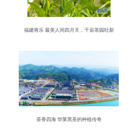
福建将乐 最美人间四月天，千亩茶园吐新
绿
茶香四海 华莱黑茶的种植传奇