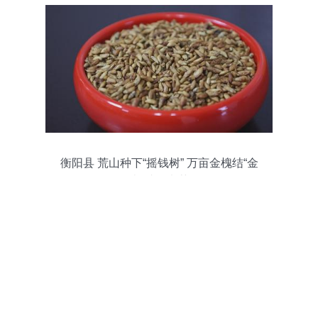
衡阳县 荒山种下“摇钱树” 万亩金槐结“金
米”叶可沏茶