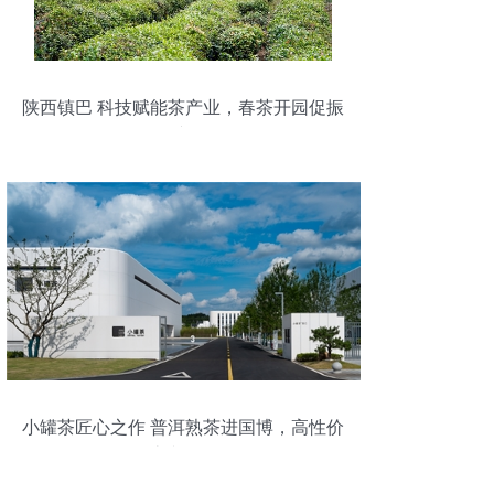
陕西镇巴 科技赋能茶产业，春茶开园促振
兴
小罐茶匠心之作 普洱熟茶进国博，高性价
比赢口碑