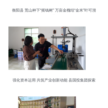
衡阳县 荒山种下“摇钱树” 万亩金槐结“金米”叶可沏
茶
强化资本运用 共筑产业创新动能 县国投集团探索
国有资本激活乡村振兴的新路径——以茶种植为例