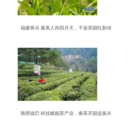
福建将乐 最美人间四月天，千亩茶园吐新绿
陕西镇巴 科技赋能茶产业，春茶开园促振兴