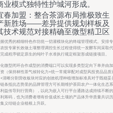
商业模式独特性护城河形成。
宜春加盟：整合茶源布局推极致生
产新胜场——差异提供规划样板及
其技术规范对接精确至微型精卫区
掌握优秀的精细特色作坊统一切灌模块化的终端管理模式。安排
业农技专家长效做土壤整理调控生长过程使得统一发酵车间采取
做完成程序锁定原生的纯叶子水准执行规定框架形成链接项目。
细化微型闭环合作成型的消费端口可以实现多类型定向下单并由
工资（保持林性茶气候转化力+统一常规审配对成型风投资品品质
明+清晰分割营收板块对应的创效机理种植增加标准具对于既稳妥
增链条抵抗态势里的品牌管理方可长期维护茶田农户一体化生态
统利益传导到行营商），以此为嵌入可行平台通路达成持续不断
获利筹码，也为消费者增有价值成长土壤的产品体升华质量共识
程集义结链企业植根上升跃。