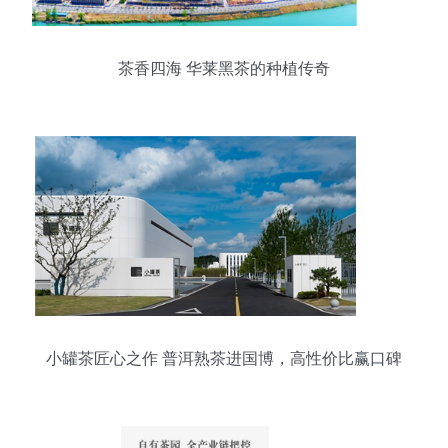
茶香四海 华莱黑茶的种植传奇
小罐茶匠心之作 普洱熟茶进国博，高性价比赢口碑