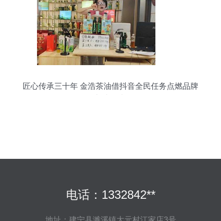
匠心传承三十年 金浩茶油借抖音全民任务点燃品牌
新生命力
电话：1332842**
地址：建宁县濉溪镇大元村江家店3号