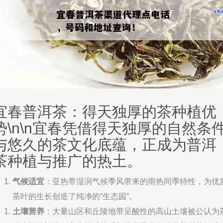
宜春普洱茶：得天独厚的茶种植优
势\n\n宜春凭借得天独厚的自然条
与悠久的茶文化底蕴，正成为普洱
茶种植与推广的热土。
气候适宜
：亚热带湿润气候季风带来的雨热同季特性，为优
茶叶的生长创造了纯净的“生态园”。
土壤营养
：大量山区和丘陵地带呈酸性的高山土壤被公认为