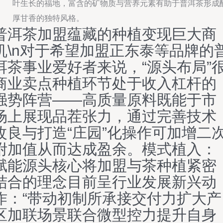
叶生长的福地，富含的矿物质与营养元素有助于普洱茶形成
厚甘香的独特风格。
普洱茶加盟蕴藏的种植变现巨大商
机\n对于希望加盟正东泰等品牌的
洱茶事业爱好者来说，“源头布局”
商业卖点种植环节处于收入杠杆的
强势阵营——高质量原料既能于市
场上展现品茬张力，通过完善技术
改良与打造“庄园”化操作可加增二
附加值从而达成盈余。模式植入：
赋能源头核心将加盟与茶种植紧密
结合的理念目前呈行业发展新兴动
作：“带动初制所承接交付力扩大产
区加联场景联合微型控力提升自身