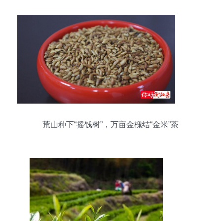
荒山种下“摇钱树”，万亩金槐结“金米”茶